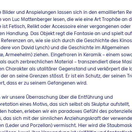
 Bilder und Anspielungen lassen sich in den emaillierten Re
 von Luc Mattenberger lesen, die wie eine Art Trophäe an 
e ist Fetisch, Relikt oder Accessoire einer vergangenen oder
en Handlung. Das Objekt regt die Fantasie an und spielt auf
 Referenzen an, wie sie sich durch die Geschichte des Kinos
dere von David Lynch) und die Geschichte im Allgemeinen
e, Armeehelm) ziehen. Eingefroren in Keramik – einem sow
 als auch zerbrechlichen Material – transzendiert diese Mas
 Charakter als utalitärer Gegenstand und verkörpert die I
 der an seine Grenzen stösst. Er ist ein Schutz, der seinen T
iert, dass er zu seinem Gefangenen wird.
wir unsere Überraschung über die Entführung und
retation eines Motivs, das sich selbst als Skulptur aufstellt,
n haben, erleben wir ein paradoxes Gefühl des potenziell
s, das sich mit der sinnlichen Anziehungskraft der verwend
en (Leder und Porzellan) vermischt. Hier wird die Staubmask