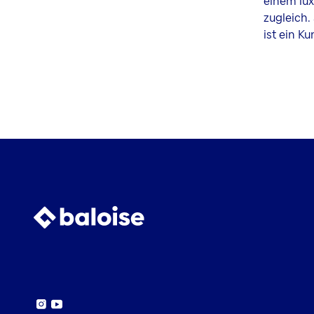
einem lux
zugleich. 
ist ein Ku
Instagram
YouTube