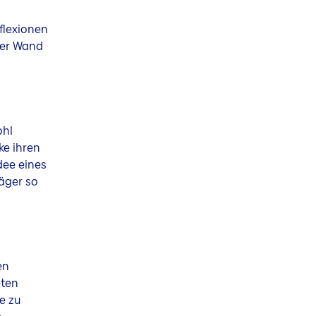
flexionen
der Wand
ohl
ke ihren
dee eines
räger so
en
eten
e zu