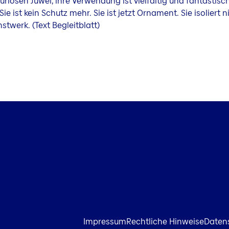
uriösen Juwel, ihre Verwendung ist vielfältig und fantastisc
Sie ist kein Schutz mehr. Sie ist jetzt Ornament. Sie isoliert n
nstwerk. (Text Begleitblatt)
Impressum
Rechtliche Hinweise
Daten