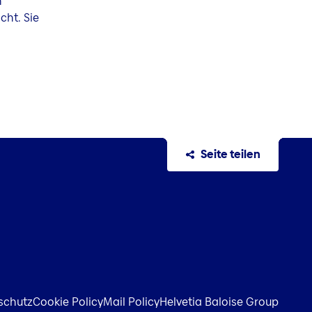
h
icht. Sie
Seite teilen
schutz
Cookie Policy
Mail Policy
Helvetia Baloise Group