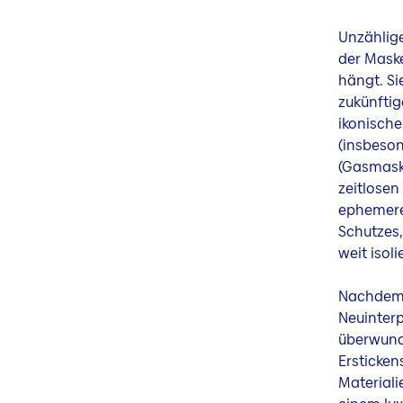
Unzählige
der Maske
hängt. Si
zukünftig
ikonische
(insbeson
(Gasmask
zeitlosen
ephemeren
Schutzes,
weit isol
Nachdem 
Neuinterp
überwunde
Ersticken
Materiali