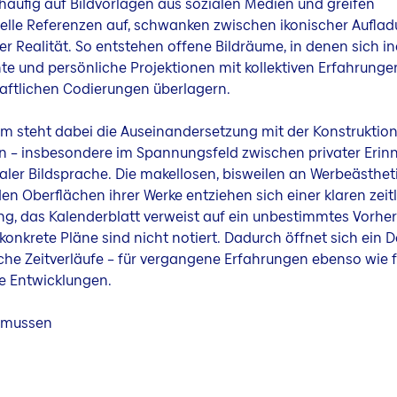
häufig auf Bildvorlagen aus sozialen Medien und greifen
elle Referenzen auf, schwanken zwischen ikonischer Aufla
her Realität. So entstehen offene Bildräume, in denen sich in
e und persönliche Projektionen mit kollektiven Erfahrunge
aftlichen Codierungen überlagern.
m steht dabei die Auseinandersetzung mit der Konstruktio
n – insbesondere im Spannungsfeld zwischen privater Erin
ler Bildsprache. Die makellosen, bisweilen an Werbeästhet
en Oberflächen ihrer Werke entziehen sich einer klaren zeit
g, das Kalenderblatt verweist auf ein unbestimmtes Vorher
konkrete Pläne sind nicht notiert. Dadurch öffnet sich ein
che Zeitverläufe – für vergangene Erfahrungen ebenso wie f
e Entwicklungen.
smussen