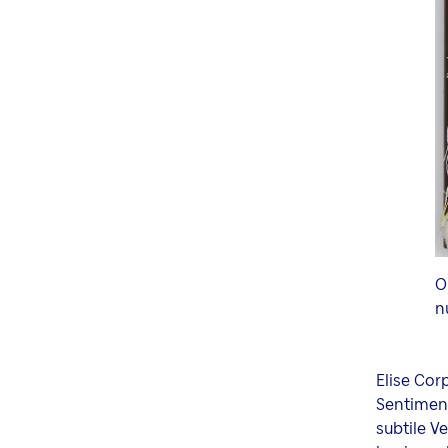
O
n
Elise Cor
Sentiment
subtile V