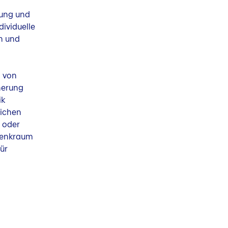
dung und
dividuelle
n und
n von
nerung
ik
lichen
 oder
 Denkraum
ür