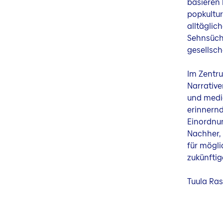
basieren 
popkultur
alltäglic
Sehnsücht
gesellsch
Im Zentru
Narrative
und media
erinnernd
Einordnun
Nachher, 
für mögli
zukünftig
Tuula Ra