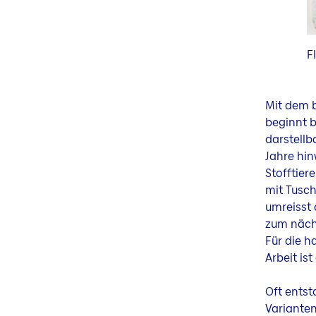
F
Mit dem 
beginnt b
darstellb
Jahre hin
Stofftier
mit Tusch
umreisst 
zum näch
Für die h
Arbeit is
Oft entst
Varianten