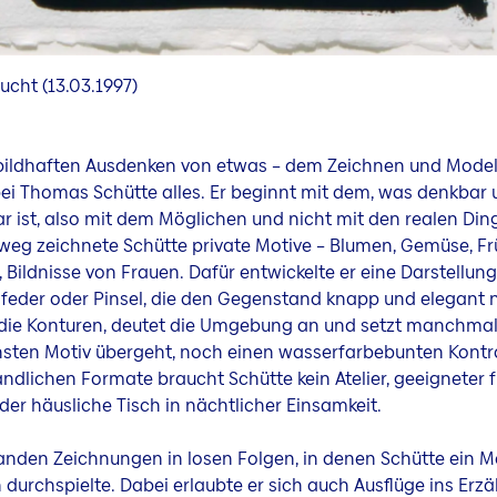
lucht (13.03.1997)
bildhaften Ausdenken von etwas – dem Zeichnen und Modell
ei Thomas Schütte alles. Er beginnt mit dem, was denkbar
ar ist, also mit dem Möglichen und nicht mit den realen Din
weg zeichnete Schütte private Motive – Blumen, Gemüse, Fr
e, Bildnisse von Frauen. Dafür entwickelte er eine Darstellun
feder oder Pinsel, die den Gegenstand knapp und elegant no
die Konturen, deutet die Umgebung an und setzt manchmal,
sten Motiv übergeht, noch einen wasserfarbebunten Kontr
andlichen Formate braucht Schütte kein Atelier, geeigneter f
t der häusliche Tisch in nächtlicher Einsamkeit.
anden Zeichnungen in losen Folgen, in denen Schütte ein Mo
 durchspielte. Dabei erlaubte er sich auch Ausflüge ins Erzä