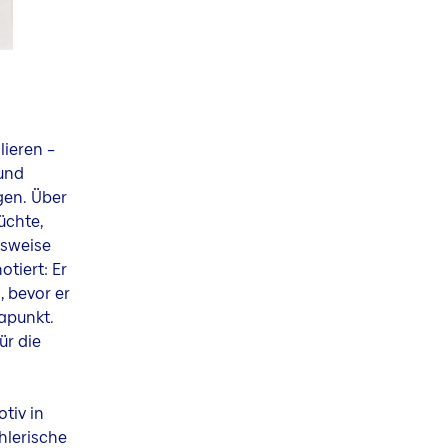
ieren –
 und
gen. Über
üchte,
gsweise
tiert: Er
 bevor er
apunkt.
ür die
tiv in
hlerische