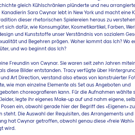
hichte gleich Kühlschränken plünderte und neu arrangierte(
 Kanadierin Sara Cwynar lebt in New York und macht eine Ku
radition dieser rhetorischen Spielereien heraus zu verstehen 
ert sich dafür, wie Konsumgüter, Kosmetikartikel, Farben, We
design und Kunststoffe unser Verständnis von sozialem Ges
exualität und Begehren prägen. Woher kommt das Ich? Wo e
ter, und wo beginnt das Ich?
 eine Freundin von Cwynar. Sie waren seit zehn Jahren mite
als diese Bilder entstanden. Tracy verfügte über Hintergru
 und Art Direction, verstand also etwas von konstruierter Fo
te, wie man einzelne Elemente als Set aus Angeboten und
eboten choreografieren kann. Für die Aufnahmen wählte si
leider, legte ihr eigenes Make-up auf und nahm eigene, selb
Posen ein, obwohl gerade hier der Begriff des «Eigenen» zu
n steht. Die Auswahl der Requisiten, des Arrangements und
ng hat Cwynar getroffen, obwohl genau diese «freie Wahl»
gt wird.