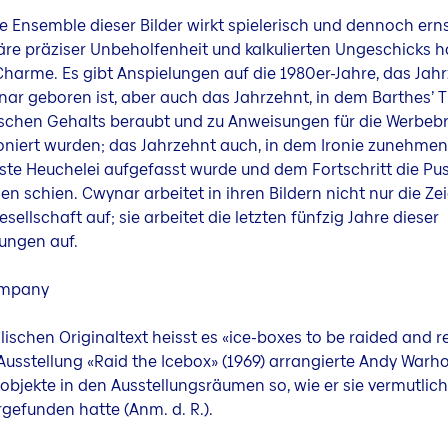
 Ensemble dieser Bilder wirkt spielerisch und dennoch erns
e präziser Unbeholfenheit und kalkulierten Ungeschicks h
harme. Es gibt Anspielungen auf die 1980er-Jahre, das Jahr
r geboren ist, aber auch das Jahrzehnt, in dem Barthes’ 
tischen Gehalts beraubt und zu Anweisungen für die Werbe
niert wurden; das Jahrzehnt auch, in dem Ironie zunehmen
ste Heuchelei aufgefasst wurde und dem Fortschritt die Pu
n schien. Cwynar arbeitet in ihren Bildern nicht nur die Ze
ellschaft auf; sie arbeitet die letzten fünfzig Jahre dieser
ungen auf.
ampany
glischen Originaltext heisst es «ice-boxes to be raided and 
 Ausstellung «Raid the Icebox» (1969) arrangierte Andy Warho
jekte in den Ausstellungsräumen so, wie er sie vermutlich
gefunden hatte (Anm. d. R.).