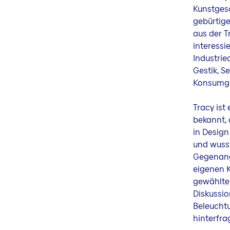
Kunstgesc
gebürtige
aus der T
interessi
Industrie
Gestik, S
Konsumgü
Tracy ist
bekannt, 
in Design
und wuss
Gegenang
eigenen K
gewählte 
Diskussio
Beleuchtu
hinterfra