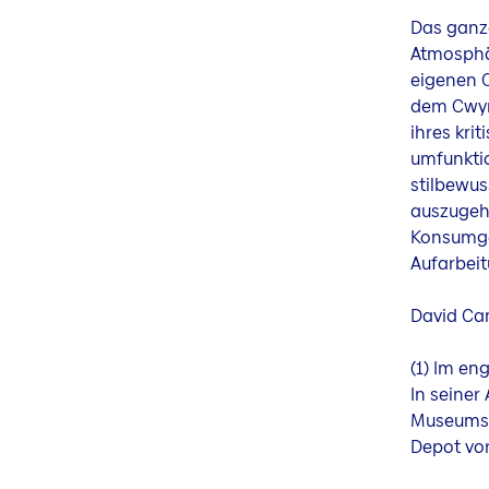
Das ganze
Atmosphär
eigenen C
dem Cwyna
ihres kri
umfunktio
stilbewus
auszugehe
Konsumges
Aufarbeit
David C
(1) Im en
In seiner
Museumsob
Depot vor