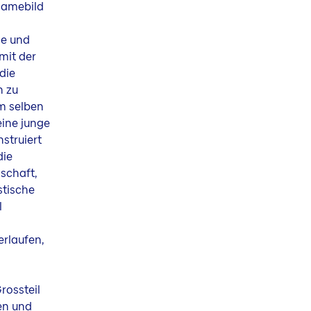
klamebild
se und
mit der
die
n zu
Im selben
ine junge
struiert
die
schaft,
stische
l
rlaufen,
rossteil
hen und