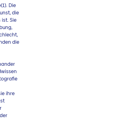
1). Die
nst, die
ist. Sie
rbung,
chlecht,
nden die
inander
ndwissen
tografie
e ihre
st
r
 der