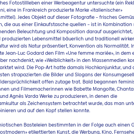
ches Fotostillleben einer Werbeagentur untersuchte (ein Re
ni, eine in Frankreich produzierte Marke «italienischer»
ittel). Jedes Objekt auf dieser Fotografie – frisches Gemü
, die aus einer Einkaufstasche quellen – ist in Kombination 
henden Beleuchtung und Komposition darauf ausgerichtet, 
ll produzierten Lebensmittel bäuerlich und traditionell wirke
ultur wird als Natur präsentiert, Konvention als Normalität. 
te Jean-Luc Godard den Film «Une femme mariée», in dem e
ber nachdenkt, wie «Weiblichkeit» in den Massenmedien kon
rktet wird. Die Pop-Art hatte damals Hochkonjunktur, und 
isten strapazierten die Bilder und Slogans der Konsumgesell
Widersprüchlichkeit offen zutage trat. Bald begannen femini
innen und Filmemacherinnen wie Babette Mangolte, Chanta
nd Agnès Varda Werke zu produzieren, in denen die
mkultur als Zeichensystem betrachtet wurde, das man unte
nieren und auf den Kopf stellen konnte.
iotischen Basteleien bestimmten in der Folge auch einen G
postmodern» etikettierten Kunst, die Werbung, Kino, Fernse