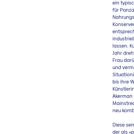
ein typis
für Panza
Nahrungsm
Konserven
entsprec
industrie
lassen. K
Jahr dreh
Frau darü
und verma
Situation
bis ihre 
Künstler
Akerman u
Mainstrea
neu kombi
Diese sem
der als «