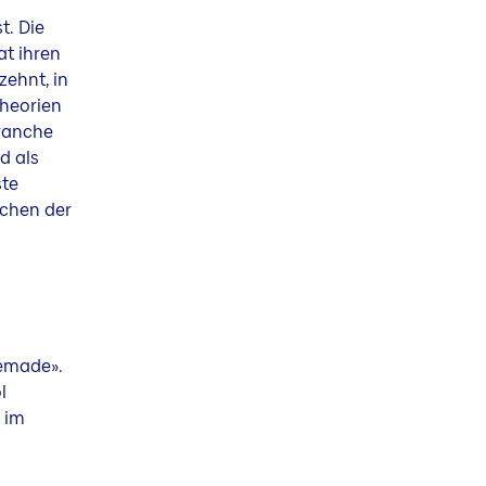
t. Die
at ihren
zehnt, in
Theorien
branche
d als
ste
ichen der
remade».
l
 im